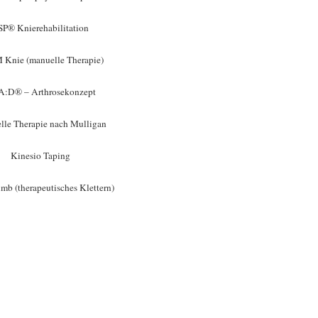
SP® Knierehabilitation
Knie (manuelle Therapie)
:D® – Arthrosekonzept
lle Therapie nach Mulligan
Kinesio Taping
mb (therapeutisches Klettern)