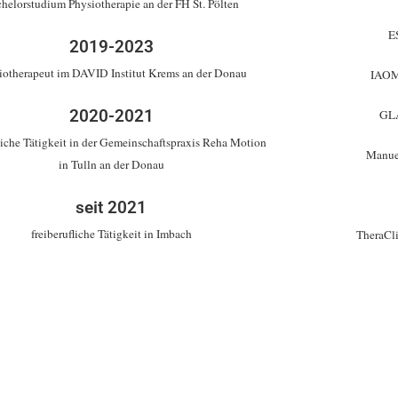
helorstudium Physiotherapie an der FH St. Pölten
E
2019-2023
iotherapeut im DAVID Institut Krems an der Donau
IAOM 
2020-2021
GLA
fliche Tätigkeit in der Gemeinschaftspraxis Reha Motion
Manue
in Tulln an der Donau
seit 2021
freiberufliche Tätigkeit in Imbach
TheraCli